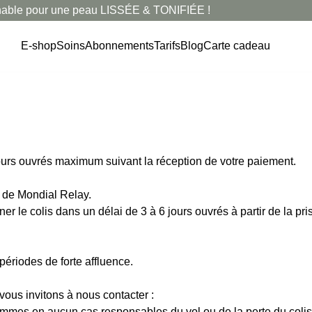
 pour une peau LISSÉE & TONIFIÉE !
E-shop
Soins
Abonnements
Tarifs
Blog
Carte cadeau
ours ouvrés maximum suivant la réception de votre paiement.
e de Mondial Relay.
 le colis dans un délai de 3 à 6 jours ouvrés à partir de la pr
 périodes de forte affluence.
vous invitons à nous contacter :
mmes en aucun cas responsables du vol ou de la perte du colis. 