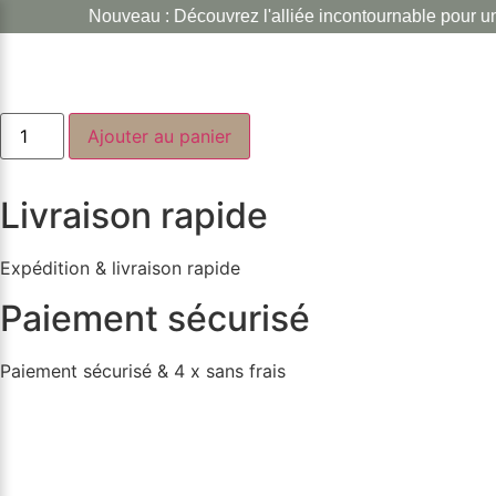
Coffret cadeau (1 soin)
Aller
 Découvrez l'alliée incontournable pour une peau LISSÉE & TO
au
contenu
65.00
€
quantité
Ajouter au panier
de
Coffret
cadeau
(1
Livraison rapide
soin)
Expédition & livraison rapide
Paiement sécurisé
Paiement sécurisé & 4 x sans frais