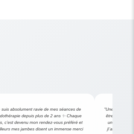
e suis absolument ravie de mes séances de
"Une très belle
dothérapie depuis plus de 2 ans ✨ Chaque
être dès la pr
s, c’est devenu mon rendez-vous préféré et
un super comp
ailleurs mes jambes disent un immense merci
j\'adore !! Vi