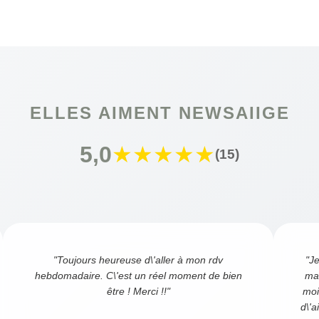
ELLES AIMENT NEWSAIIGE
5,0
★
★
★
★
★
(15)
"Toujours heureuse d\'aller à mon rdv
"J
hebdomadaire. C\'est un réel moment de bien
ma
être ! Merci !!"
moi
d\'