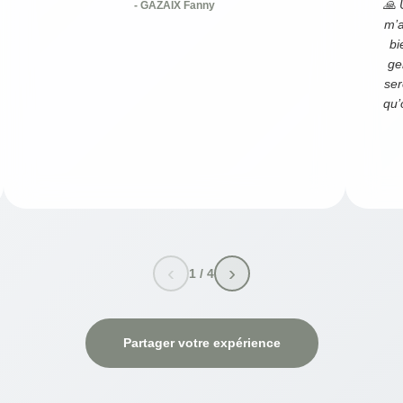
🙏 
- GAZAIX Fanny
m’a
bi
ge
ser
qu’
‹
›
1
/
4
Partager votre expérience