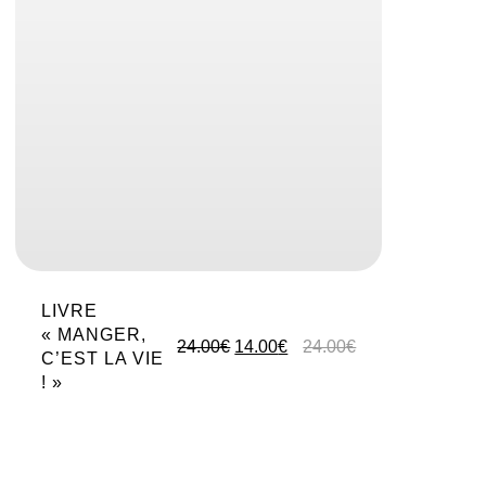
LIVRE
« MANGER,
Le
Le
24.00
€
14.00
€
24.00
€
C’EST LA VIE
prix
prix
! »
initial
actuel
était :
est :
24.00€.
14.00€.