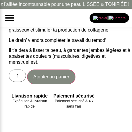
alliée incontournable pour une peau LISSÉE & TONIFIÉE !
Le duo drain’ & remod’
120.00
€
100.00
€
|
Le remod’ t’aidera pour déloger ta cellulite, casser tes ama
graisseux et stimuler ta production de collagène.
Le drain’ viendra compléter le travail du remod’.
Il t’aidera à lisser ta peau, à garder tes jambes légères et à
apaiser tes douleurs (musculaires, digetives et
menstruelles).
Ajouter au panier
Livraison rapide
Paiement sécurisé
Expédition & livraison
Paiement sécurisé & 4 x
rapide
sans frais