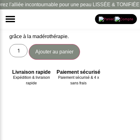
l'alliée incontournable pour une peau LISSÉE & TONIFIÉE !
Le kit face madéro
50.00
€
|
Se créer une nouvelle routine beauté bien-être naturelle
grâce à la madérothérapie.
Ajouter au panier
Livraison rapide
Paiement sécurisé
Expédition & livraison
Paiement sécurisé & 4 x
rapide
sans frais